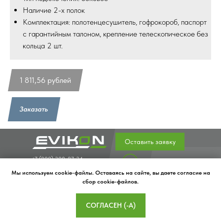
Наличие 2-х полок
Комплектация: полотенцесушитель, гофрокороб, паспорт
с гарантийным талоном, крепление телескопическое без
кольца 2 шт.
1 811,56
рублей
Заказать
Оставить заявку
+7 (800) 300-87-34
Полезные статьи
evikon@evikon.ru
Главная
Мы используем cookie-файлы. Оставаясь на сайте, вы даете согласие на
391302, Рязанская
Водяные полотенцесушители
сбор cookie-файлов.
область, город
Электрические полотенцесушители
Касимов, улица
Перила и поручни для инвалидов
СОГЛАСЕН (-А)
Нариманова, зд.57
Карнизы для ванных комнат
Контакты