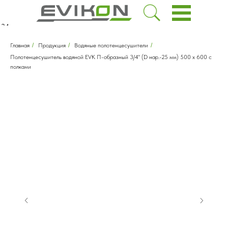
-34
ru
Главная
/
Продукция
/
Водяные полотенцесушители
/
Полотенцесушитель водяной EVK П-образный 3/4" (D нар.-25 мм) 500 х 600 с
полками