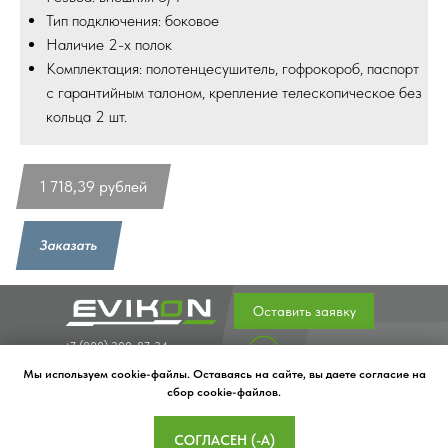
Тип подключения: боковое
Наличие 2-х полок
Комплектация: полотенцесушитель, гофрокороб, паспорт
с гарантийным талоном, крепление телескопическое без
кольца 2 шт.
1 718,39
рублей
Заказать
Оставить заявку
+7 (800) 300-87-34
Полезные статьи
evikon@evikon.ru
Главная
Мы используем cookie-файлы. Оставаясь на сайте, вы даете согласие на
391302, Рязанская
Водяные полотенцесушители
сбор cookie-файлов.
область, город
Электрические полотенцесушители
Касимов, улица
Перила и поручни для инвалидов
СОГЛАСЕН (-А)
Нариманова, зд.57
Карнизы для ванных комнат