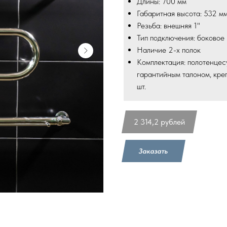
Длины: 700 мм
Габаритная высота: 532 м
Резьба: внешняя 1"
Тип подключения: боковое
Наличие 2-х полок
Комплектация: полотенцес
гарантийным талоном, кре
шт.
2 314,2
рублей
Заказать