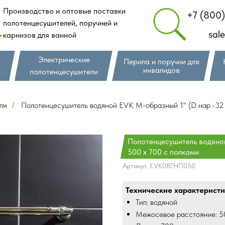
Производство и оптовые поставки
+7 (800
полотенцесушителей, поручней и
sal
карнизов для ванной
Электрические
Перила и поручни для
инвалидов
и
полотенцесушители
ли
Полотенцесушитель водяной EVK М-образный 1" (D нар.-32 
/
Полотенцесушитель водяно
500 х 700 с полками
Артикул:
EVK0ВГНП050
Технические характеристи
Тип: водяной
Межосевое расстояние: 5