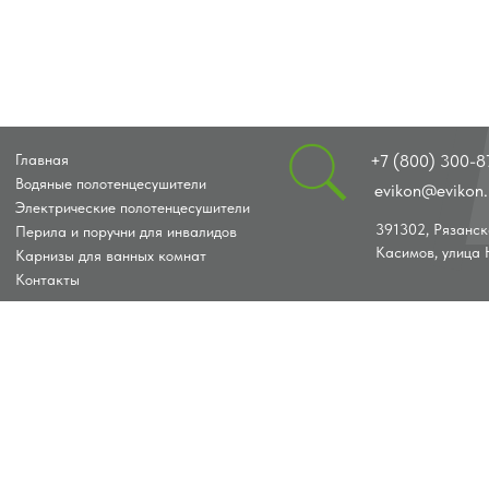
Главная
+7 (800) 300-8
Водяные полотенцесушители
evikon@evikon.
Электрические полотенцесушители
391302, Рязанск
Перила и поручни для инвалидов
Касимов, улица 
Карнизы для ванных комнат
Контакты