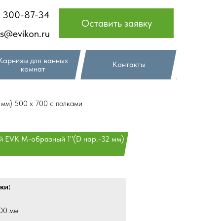
) 300-87-34
Оставить заявку
es@evikon.ru
Карнизы для ванных
Контакты
комнат
мм) 500 х 700 с полками
й EVK М-образный 1"(D нар.-32 мм)
ки:
00 мм