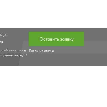
7-34
Оставить заявку
ru
ая область, город
Полезные статьи
Нариманова, зд.57