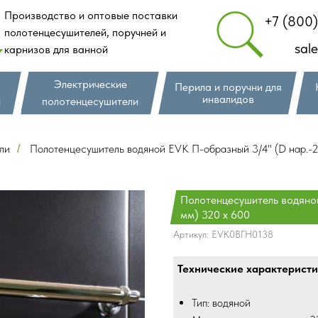
Производство и оптовые поставки
+7 (800
полотенцесушителей, поручней и
sal
карнизов для ванной
Электрические
Перила и поручни для
инвалидов
и
полотенцесушители
ли
Полотенцесушитель водяной EVK П-образный 3/4" (D нар.-2
/
Полотенцесушитель водяной
мм) 320 х 600
Артикул:
EVK0ВГН0138
Технические характеристи
Тип: водяной