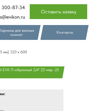
) 300-87-34
Оставить заявку
es@evikon.ru
Карнизы для ванных
Контакты
комнат
5 мм) 320 х 600
 EVK П-образный 3/4" (D нар.-25
ки: