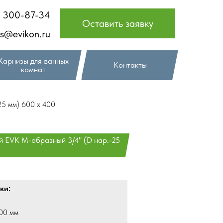
) 300-87-34
Оставить заявку
es@evikon.ru
Карнизы для ванных
Контакты
комнат
25 мм) 600 х 400
й EVK М-образный 3/4" (D нар.-25
ки:
00 мм