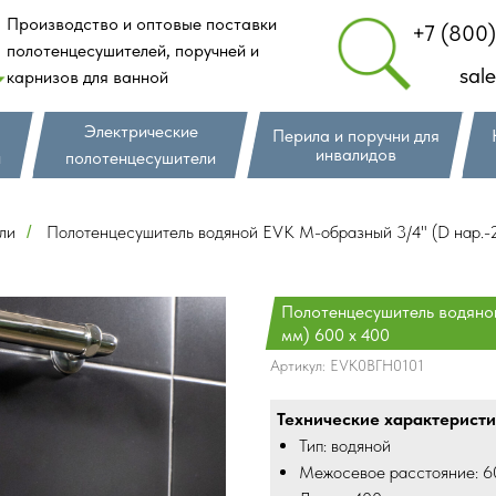
Производство и оптовые поставки
+7 (800
полотенцесушителей, поручней и
sal
карнизов для ванной
Электрические
Перила и поручни для
инвалидов
и
полотенцесушители
ли
Полотенцесушитель водяной EVK М-образный 3/4" (D нар.-
/
Полотенцесушитель водяно
мм) 600 х 400
Артикул:
EVK0ВГН0101
Технические характеристи
Тип: водяной
Межосевое расстояние: 6