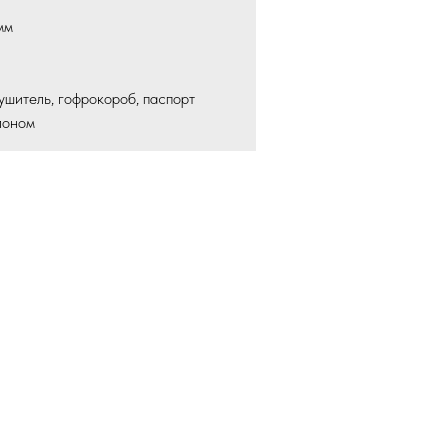
мм
ушитель, гофрокороб, паспорт
лоном