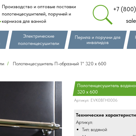
Производство и оптовые поставки
+7 (800
полотенцесушителей, поручней и
sal
карнизов для ванной
Электрические
Перила и поручни для
инвалидов
и
полотенцесушители
ли
Полотенцесушитель П-образный 1" 320 х 600
/
Полотенцесушитель водяной
320 х 600
Артикул:
EVK0ВГН0006
Технические характеристи
Артикул:
Тип: водяной