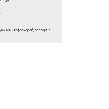
20 мм
м
ушитель, гофрокороб, паспорт с