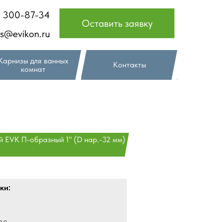
) 300-87-34
Оставить заявку
es@evikon.ru
Карнизы для ванных
Контакты
комнат
 EVK П-образный 1" (D нар.-32 мм)
ки: