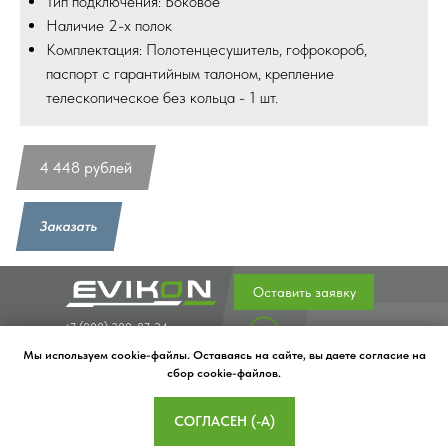
Тип подключения: Боковое
Наличие 2-х полок
Комплектация: Полотенцесушитель, гофрокороб,
паспорт с гарантийным талоном, крепление
телескопическое без кольца - 1 шт.
4 448
рублей
Заказать
Оставить заявку
+7 (800) 300-87-34
Полезные статьи
evikon@evikon.ru
Главная
Мы используем cookie-файлы. Оставаясь на сайте, вы даете согласие на
391302, Рязанская
Водяные полотенцесушители
сбор cookie-файлов.
область, город
Электрические полотенцесушители
Касимов, улица
Перила и поручни для инвалидов
СОГЛАСЕН (-А)
Нариманова, зд.57
Карнизы для ванных комнат
Контакты