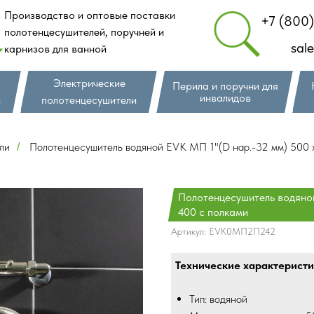
Производство и оптовые поставки
+7 (800
полотенцесушителей, поручней и
sal
карнизов для ванной
Электрические
Перила и поручни для
инвалидов
и
полотенцесушители
ли
Полотенцесушитель водяной EVK МП 1"(D нар.-32 мм) 500 
/
Полотенцесушитель водяной
400 с полками
Артикул:
EVK0МП2П242
Технические характеристи
Тип: водяной