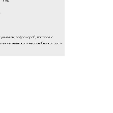
00 мм
м
)
ушитель, гофрокороб, паспорт с
пление телескопическое без кольца -