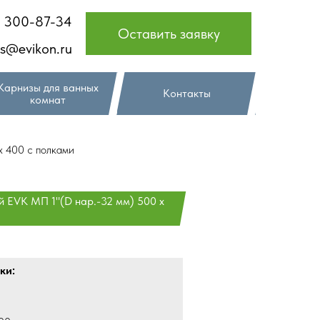
) 300-87-34
Оставить заявку
es@evikon.ru
Карнизы для ванных
Контакты
комнат
х 400 с полками
 EVK МП 1"(D нар.-32 мм) 500 х
ки: