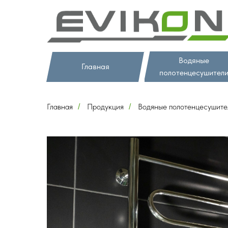
Водяные
Главная
полотенцесушител
Главная
Продукция
Водяные полотенцесушите
/
/