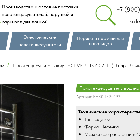
Производство и оптовые поставки
+7 (800
полотенцесушителей, поручней и
sal
карнизов для ванной
Электрические
Перила и поручни для
инвалидов
и
полотенцесушители
ли
Полотенцесушитель водяной EVK ЛНКZ-02, 1" (D нар.-32 мм
/
Полотенцесушитель водяно
Артикул:
EVK0ЛZ20193
Технические характеристи
Тип: водяной
Форма: Лесенка
Межосевое расстояние: 4