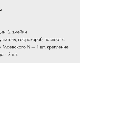
м
)
дин: 2 змейки
ушитель, гофрокороб, паспорт с
н Маевского ½ — 1 шт, крепление
а - 2 шт.