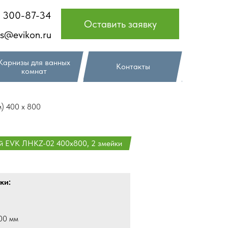
) 300-87-34
Оставить заявку
es@evikon.ru
Карнизы для ванных
Контакты
комнат
) 400 х 800
й EVK ЛНКZ-02 400х800, 2 змейки
ки:
00 мм