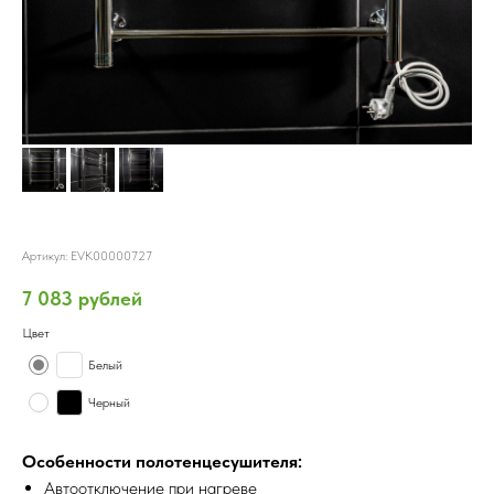
Полотенцесушитель электрический EVK ЛНК-Э, 500 х 800
Артикул:
EVK00000727
7 083
рублей
Цвет
Белый
Черный
Особенности полотенцесушителя:
Автоотключение при нагреве